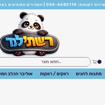
מות של מינימום 21 יחידות ומעלה
מתנות לחגים
רווקים / רווקות
אוליבר הכלב המל