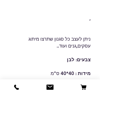
,
ניתן לעצב כל סגנון שתרצו מיתוג 
עסקים,גנים ועוד..
צבעים: לבן 
מידות : 
40*40 ס"מ  
שימו לב!
התמונה להמחשה בלבד. ייתכנו 
הבדלי צבע או סטיות קלות בגוונים בין 
המסך למוצר המודפס.
מזמינים יותר, משלמים פחות! 🏷️