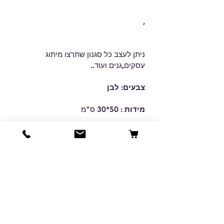
,
ניתן לעצב כל סגנון שתרצו מיתוג 
עסקים,גנים ועוד..
צבעים: לבן 
מידות : 
50*30 ס"מ
שימו לב!
התמונה להמחשה בלבד. ייתכנו 
הבדלי צבע או סטיות קלות בגוונים בין 
המסך למוצר המודפס.
מזמינים יותר, משלמים פחות! 🏷️
21 יחידות ומעלה - 
26 ש"ח 