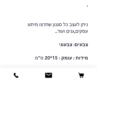
,
ניתן לעצב כל סגנון שתרצו מיתוג 
עסקים,גנים ועוד..
צבעים: צבעוני
מידות : עומק : 
15*20 ס"מ
שימו לב!
התמונה להמחשה בלבד. ייתכנו 
הבדלי צבע או סטיות קלות בגוונים בין 
המסך למוצר המודפס.
מזמינים יותר, משלמים פחות! 🏷️
21 יחידות ומעלה - 
16 ש"ח 