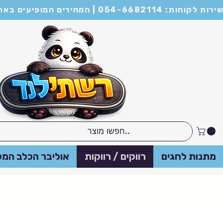
מות של מינימום 21 יחידות ומעלה
מתנות לחגים
רווקים / רווקות
אוליבר הכלב המל