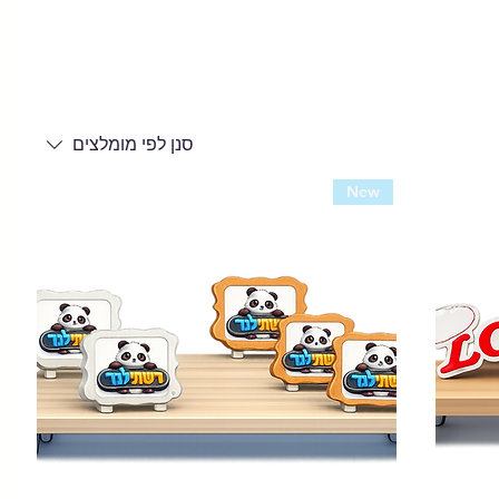
סנן לפי
מומלצים
New