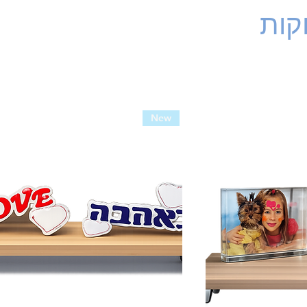
וקות
New