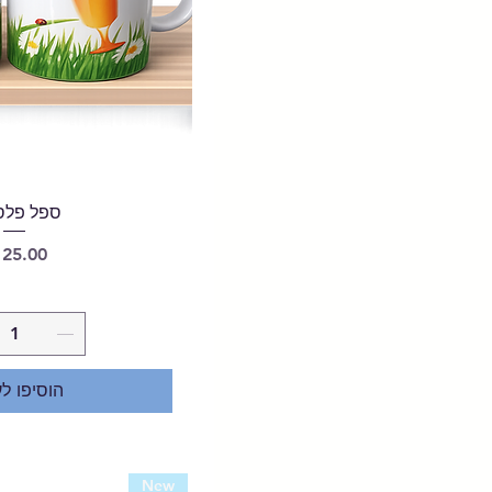
ספל פלס
מחיר
הוסיפו ל
New