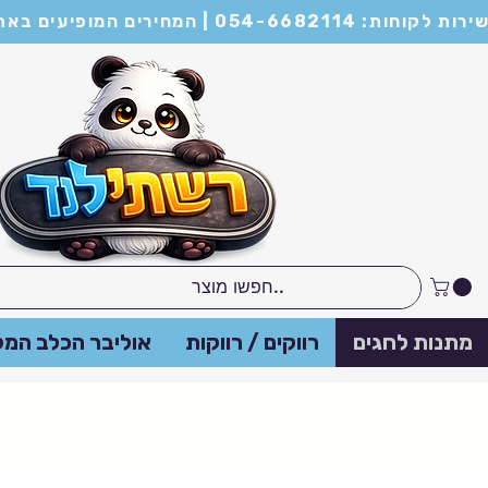
מות של מינימום 21 יחידות ומעלה
מתנות לחגים
רווקים / רווקות
אוליבר הכלב המל