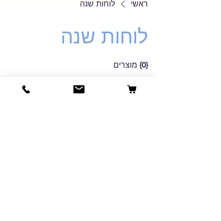
ראשי
לוחות שנה
לוחות שנה
{0} מוצרים
עדיין אין כאן מוצרים...
בינתיים אפשר לבחור קטגוריה אחרת כדי
להמשיך בקניות.
תקנון
|
משלוחים והחזרות
|
צרו קשר
© כל הזכויות שמורות לרשתילנד -
ליצ'י ברכה