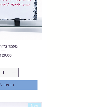
מעמד בזלת 15*0
מחיר
הוסיפו ל
New