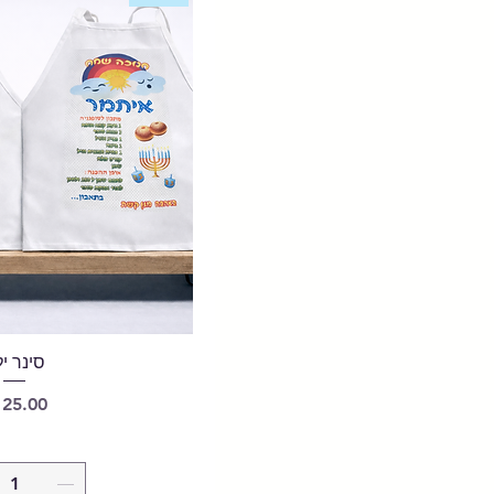
סינר י
מחיר