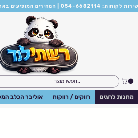
מות של מינימום 21 יחידות ומעלה
מתנות לחגים
רווקים / רווקות
אוליבר הכלב המל