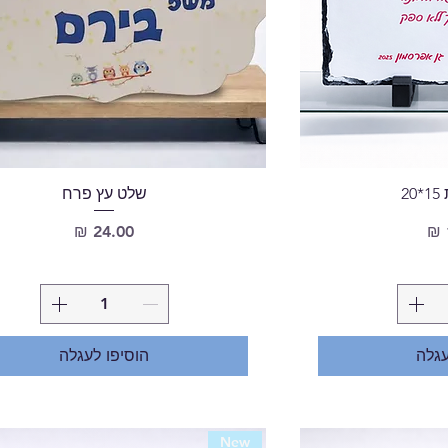
2
שלט עץ פרח
מחיר
עגלה
הוסיפו לעגלה
New